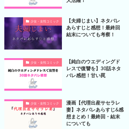
大活躍！
【夫婦じまい】ネタバレ
少女・女性コミック
あらすじと感想！最終回
結末についても考察！
【純白のウエディングド
少女・女性コミック
レスで復讐を】30話ネタ
バレ感想！甘い罠
漫画【代理出産サセラレ
少女・女性コミック
妻】ネタバレあらすじ&感
想まとめ！最終回・結末
についても