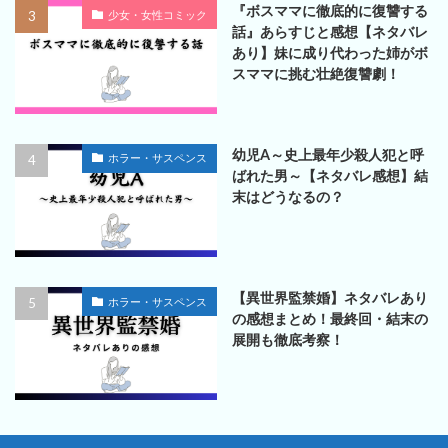
『ボスママに徹底的に復讐する
少女・女性コミック
話』あらすじと感想【ネタバレ
あり】妹に成り代わった姉がボ
スママに挑む壮絶復讐劇！
幼児A～史上最年少殺人犯と呼
ホラー・サスペンス
ばれた男～【ネタバレ感想】結
末はどうなるの？
【異世界監禁婚】ネタバレあり
ホラー・サスペンス
の感想まとめ！最終回・結末の
展開も徹底考察！