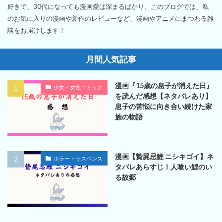
好きで、30代になっても漫画愛は深まるばかり。このブログでは、私
のお気に入りの漫画や新作のレビューなど、漫画やアニメにまつわる雑
談をお届けします！
月間人気記事
漫画『15歳の息子が消えた日』
少女・女性コミック
を読んだ感想【ネタバレあり】
息子の苦悩に向き合い続けた家
族の物語
漫画【贄屍忌鯉 ニシキゴイ】ネ
ホラー・サスペンス
タバレあらすじ！人喰い鯉のい
る故郷