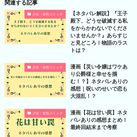
関連する記事
【ネタバレ解説】『王子
少女・女性コミック
殿下、どうせ破滅する私
をからかわないでくださ
いませんか？』あらすじ
と見どころ！物語のラス
トは？
漫画【災い令嬢はワケあ
少女・女性コミック
り公爵様と幸せを掴
む！？】ネタバレありの
感想｜呪いのせいで恋も
大混乱！？
漫画【花は甘い罠】ネタ
少女・女性コミック
バレありの感想まとめ！
最終回結末まで考察