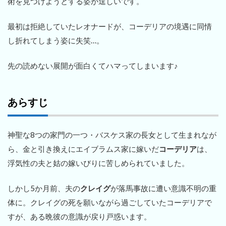
術を見つけようとする姿が逞しいです。
最初は拒絶していたレオナードが、コーデリアの境遇に同情
し折れてしまう姿に失笑…。
先の読めない展開が面白くてハマってしまいます♪
あらすじ
神聖な8つの家門の一つ・バスケス家の長女として生まれなが
ら、金と引き換えにエイブラムス家に嫁いだ
コーデリア
は、
浮気性の夫と姑の嫁いびりに苦しめられていました。
しかし5か月前、夫の
クレイグ
が落馬事故に遭い意識不明の重
体に。クレイグの死を願いながら過ごしていたコーデリアで
すが、ある晩彼の意識が戻り戸惑います。