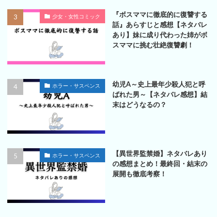
『ボスママに徹底的に復讐する
少女・女性コミック
話』あらすじと感想【ネタバレ
あり】妹に成り代わった姉がボ
スママに挑む壮絶復讐劇！
幼児A～史上最年少殺人犯と呼
ホラー・サスペンス
ばれた男～【ネタバレ感想】結
末はどうなるの？
【異世界監禁婚】ネタバレあり
ホラー・サスペンス
の感想まとめ！最終回・結末の
展開も徹底考察！