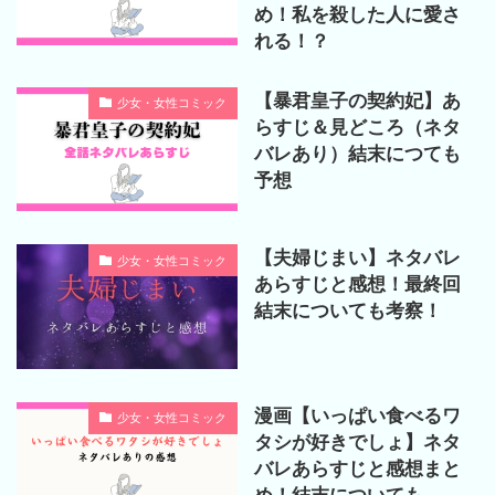
め！私を殺した人に愛さ
れる！？
【暴君皇子の契約妃】あ
少女・女性コミック
らすじ＆見どころ（ネタ
バレあり）結末につても
予想
【夫婦じまい】ネタバレ
少女・女性コミック
あらすじと感想！最終回
結末についても考察！
漫画【いっぱい食べるワ
少女・女性コミック
タシが好きでしょ】ネタ
バレあらすじと感想まと
め！結末についても