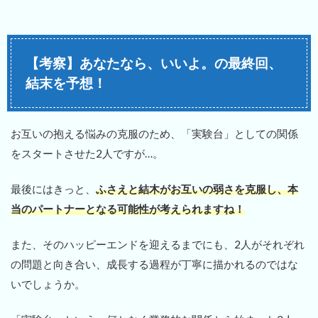
【考察】あなたなら、いいよ。の最終回、
結末を予想！
お互いの抱える悩みの克服のため、「実験台」としての関係
をスタートさせた2人ですが…。
最後にはきっと、
ふさえと結木がお互いの弱さを克服し、本
当のパートナーとなる可能性が考えられますね！
また、そのハッピーエンドを迎えるまでにも、2人がそれぞれ
の問題と向き合い、成長する過程が丁寧に描かれるのではな
いでしょうか。