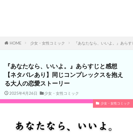
HOME
少女・女性コミック
『あなたなら、いいよ。』あらす
『あなたなら、いいよ。』あらすじと感想
【ネタバレあり】同じコンプレックスを抱え
る大人の恋愛ストーリー
2025年4月26日
少女・女性コミック
少女・女性コミック