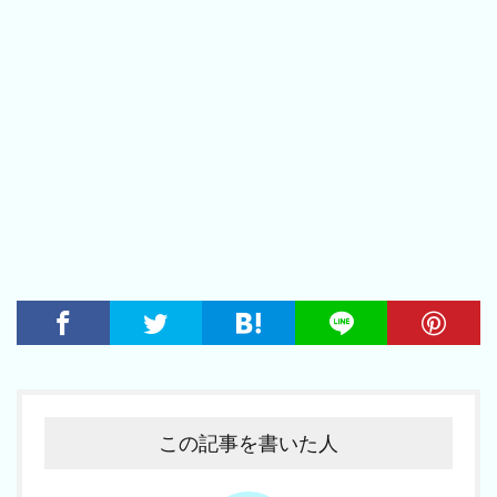
この記事を書いた人