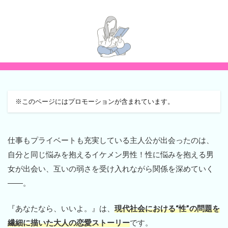
※このページにはプロモーションが含まれています。
仕事もプライベートも充実している主人公が出会ったのは、
自分と同じ悩みを抱えるイケメン男性！性に悩みを抱える男
女が出会い、互いの弱さを受け入れながら関係を深めていく
――。
『あなたなら、いいよ。』は、
現代社会における“性”の問題を
繊細に描いた大人の恋愛ストーリー
です。