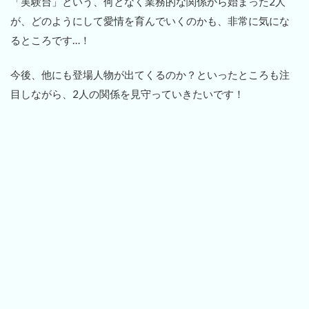
「実験台」という、何となく業務的な関係から始まった2人
が、どのようにして愛情を育んでいくのかも、非常に気にな
るところです…！
今後、他にも登場人物が出てくるのか？といったところも注
目しながら、2人の関係を見守っていきたいです！