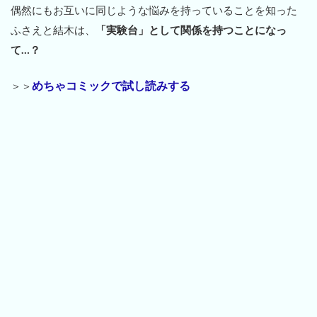
偶然にもお互いに同じような悩みを持っていることを知った
ふさえと結木は、
「実験台」として関係を持つことになっ
て…？
めちゃコミックで試し読みする
＞＞