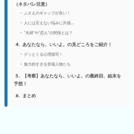
（ネタバレ注意）
ふさえのギャップが良い！
人には言えない悩みに共感…
“夫婦”や“恋人”の関係とは？
4
あなたなら、いいよ。の見どころをご紹介！
グッとくる心理描写！
魅力的すぎる登場人物たち
5
【考察】あなたなら、いいよ。の最終回、結末を
予想！
6
まとめ