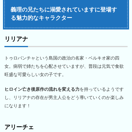
義理の兄たちに溺愛されていますに登場す
る魅力的なキャラクター
リリアナ
トゥロバンチャという島国の政治の名家・ベルキオ家の四
女。病弱で姉たちを心配させていますが、普段は元気で食欲
旺盛な可愛らしい女の子です。
ヒロイン亡き後原作の流れを変える力
を持っているようです
し、リリアナの存在が男主人公をどう導いていくのか楽しみ
になります！
アリーチェ