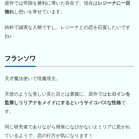
原作では帝国を勝利に導いた存在で、現在は
レジーナに一目
惚れ
し想いを寄せています。
純朴で誠実な人柄ですし、レジーナとの恋を応援したいです
ね♪
フランソワ
天才魔法使いで現魔塔主。
天使のような美しい見た目とは裏腹に、原作では
ヒロインを
監禁しリリアナをメイドにするというサイコパスな性格
で
す。
同じ研究者でありながら簡単になびかないエミリアに惹かれ
ているようで、恋の行方が気になります！