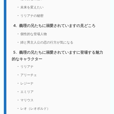
未来を変えたい
リリアナの秘密
4
義理の兄たちに溺愛されていますの見どころ
個性的な登場人物
姉と男主人公の恋の行方が気になる
5
義理の兄たちに溺愛されていますに登場する魅力
的なキャラクター
リリアナ
アリーチェ
レジーナ
エミリア
マリウス
レオ（レオポルド）