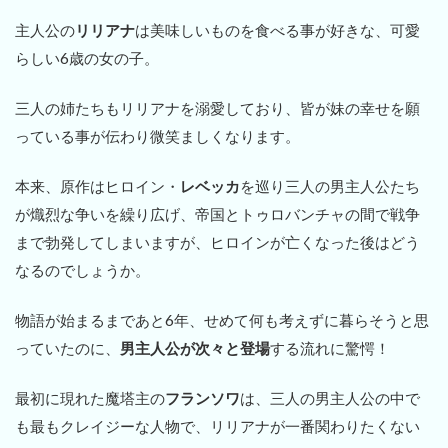
主人公の
リリアナ
は美味しいものを食べる事が好きな、可愛
らしい6歳の女の子。
三人の姉たちもリリアナを溺愛しており、皆が妹の幸せを願
っている事が伝わり微笑ましくなります。
本来、原作はヒロイン・
レベッカ
を巡り三人の男主人公たち
が熾烈な争いを繰り広げ、帝国とトゥロバンチャの間で戦争
まで勃発してしまいますが、ヒロインが亡くなった後はどう
なるのでしょうか。
物語が始まるまであと6年、せめて何も考えずに暮らそうと思
っていたのに、
男主人公が次々と登場
する流れに驚愕！
最初に現れた魔塔主の
フランソワ
は、三人の男主人公の中で
も最もクレイジーな人物で、リリアナが一番関わりたくない