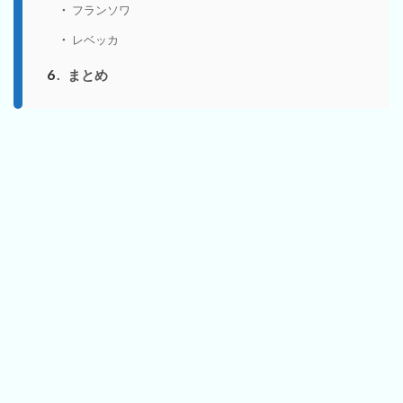
フランソワ
レベッカ
6
まとめ