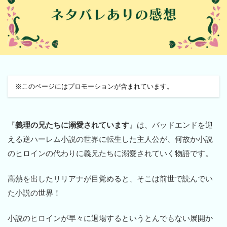
※このページにはプロモーションが含まれています。
『
義理の兄たちに溺愛されています
』は、バッドエンドを迎
える逆ハーレム小説の世界に転生した主人公が、何故か小説
のヒロインの代わりに義兄たちに溺愛されていく物語です。
高熱を出したリリアナが目覚めると、そこは前世で読んでい
た小説の世界！
小説のヒロインが早々に退場するというとんでもない展開か