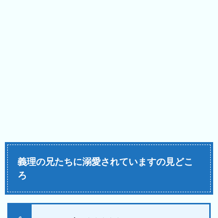
義理の兄たちに溺愛されていますの見どこ
ろ