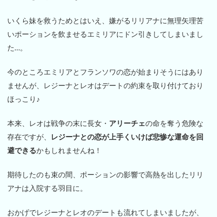
いくら妹を救うためとはいえ、嫌がるリリアナに無理矢理苦
いポーションを飲ませるエミリアにドン引きしてしまいまし
た…。
今のところエミリアとフランソワの恋が始まりそうにはあり
ませんが、レジーナとレオはデートの約束を取り付けており
ほっこり♪
本来、レオは戦争の末に長女・
アリーチェ
の命を奪う危険な
存在ですが、
レジーナとの恋が上手くいけば悲惨な運命を回
避できる
かもしれませんね！
期待したのも束の間、ポーションの影響で高熱を出したリリ
アナは入院する羽目に。
おかげでレジーナとレオのデートも流れてしまいましたが、