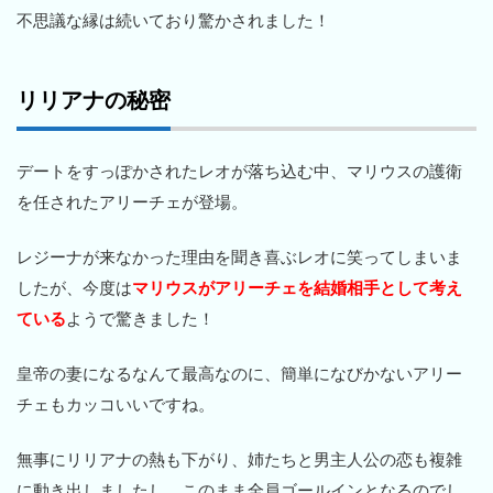
不思議な縁は続いており驚かされました！
リリアナの秘密
デートをすっぽかされたレオが落ち込む中、マリウスの護衛
を任されたアリーチェが登場。
レジーナが来なかった理由を聞き喜ぶレオに笑ってしまいま
したが、今度は
マリウスがアリーチェを結婚相手として考え
ている
ようで驚きました！
皇帝の妻になるなんて最高なのに、簡単になびかないアリー
チェもカッコいいですね。
無事にリリアナの熱も下がり、姉たちと男主人公の恋も複雑
に動き出しましたし、このまま全員ゴールインとなるのでし