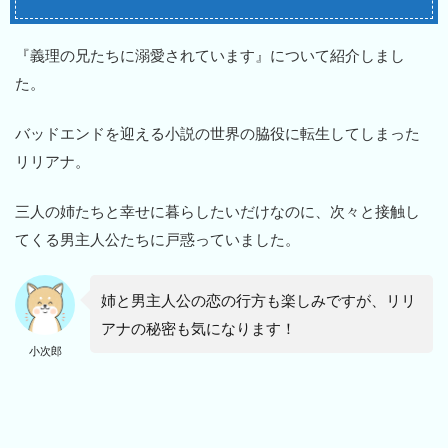
『義理の兄たちに溺愛されています』について紹介しまし
た。
バッドエンドを迎える小説の世界の脇役に転生してしまった
リリアナ。
三人の姉たちと幸せに暮らしたいだけなのに、次々と接触し
てくる男主人公たちに戸惑っていました。
姉と男主人公の恋の行方も楽しみですが、リリ
アナの秘密も気になります！
小次郎