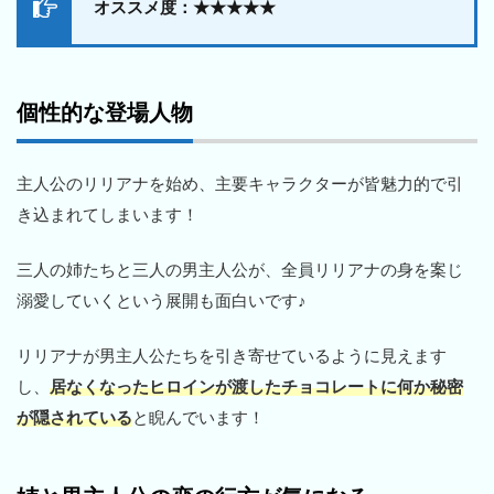
オススメ度：★★★★★
個性的な登場人物
主人公のリリアナを始め、主要キャラクターが皆魅力的で引
き込まれてしまいます！
三人の姉たちと三人の男主人公が、全員リリアナの身を案じ
溺愛していくという展開も面白いです♪
リリアナが男主人公たちを引き寄せているように見えます
し、
居なくなったヒロインが渡したチョコレートに何か秘密
が隠されている
と睨んでいます！