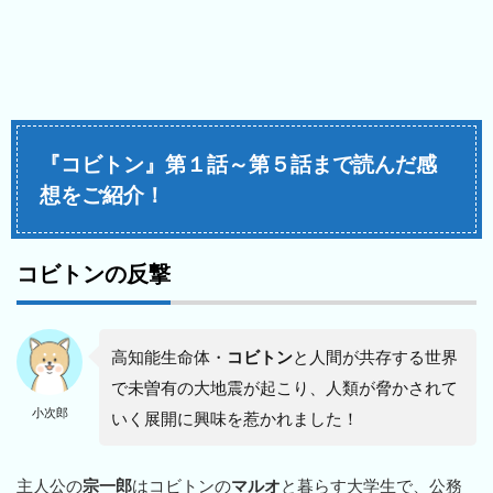
『コビトン』第１話～第５話まで読んだ感
想をご紹介！
コビトンの反撃
高知能生命体・
コビトン
と人間が共存する世界
で未曽有の大地震が起こり、人類が脅かされて
小次郎
いく展開に興味を惹かれました！
主人公の
宗一郎
はコビトンの
マルオ
と暮らす大学生で、公務