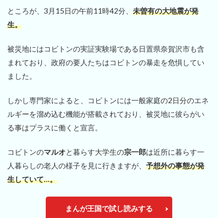
ところが、3月15日の午前11時42分、
未曽有の大地震が発
生。
被災地にはコビトンの実証実験場である日置県奈賀沢市も含
まれており、政府の要人たちはコビトンの暴走を危惧してい
ました。
しかし専門家によると、コビトンには一般家庭の2日分のエネ
ルギーを溜め込む機能が搭載されており、被災地に彼らがい
る事はプラスに働くと宣言。
コビトンの
マルオ
と暮らす大学生の
宗一郎
は近所に暮らす一
人暮らしの老人の様子を見に行きますが、
予想外の事態が発
生していて…。
まんが王国で試し読みする