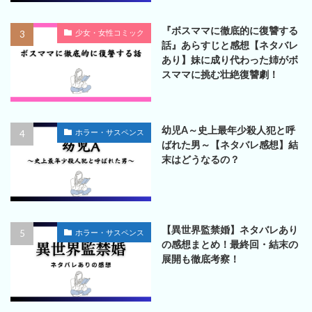
『ボスママに徹底的に復讐する
少女・女性コミック
話』あらすじと感想【ネタバレ
あり】妹に成り代わった姉がボ
スママに挑む壮絶復讐劇！
幼児A～史上最年少殺人犯と呼
ホラー・サスペンス
ばれた男～【ネタバレ感想】結
末はどうなるの？
【異世界監禁婚】ネタバレあり
ホラー・サスペンス
の感想まとめ！最終回・結末の
展開も徹底考察！