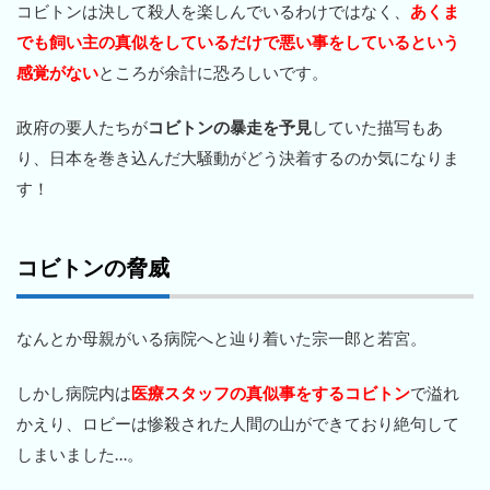
コビトンは決して殺人を楽しんでいるわけではなく、
あくま
でも飼い主の真似をしているだけで悪い事をしているという
感覚がない
ところが余計に恐ろしいです。
政府の要人たちが
コビトンの暴走を予見
していた描写もあ
り、日本を巻き込んだ大騒動がどう決着するのか気になりま
す！
コビトンの脅威
なんとか母親がいる病院へと辿り着いた宗一郎と若宮。
しかし病院内は
医療スタッフの真似事をするコビトン
で溢れ
かえり、ロビーは惨殺された人間の山ができており絶句して
しまいました…。