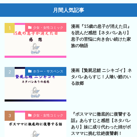
月間人気記事
漫画『15歳の息子が消えた日』
少女・女性コミック
を読んだ感想【ネタバレあり】
息子の苦悩に向き合い続けた家
族の物語
漫画【贄屍忌鯉 ニシキゴイ】ネ
ホラー・サスペンス
タバレあらすじ！人喰い鯉のい
る故郷
『ボスママに徹底的に復讐する
少女・女性コミック
話』あらすじと感想【ネタバレ
あり】妹に成り代わった姉がボ
スママに挑む壮絶復讐劇！