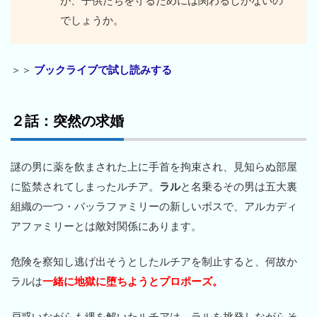
が、子供たちを守るためには関わるしかないの
でしょうか。
＞＞
ブックライブで試し読みする
２話：突然の求婚
謎の男に薬を飲まされた上に手首を拘束され、見知らぬ部屋
に監禁されてしまったルチア。
ラル
と名乗るその男は五大裏
組織の一つ・バッラファミリーの新しいボスで、アルカディ
アファミリーとは敵対関係にあります。
危険を察知し逃げ出そうとしたルチアを制止すると、何故か
ラルは
一緒に地獄に堕ちようとプロポーズ。
戸惑いながらも縄を解いたルチアは、ラルを挑発しながらそ