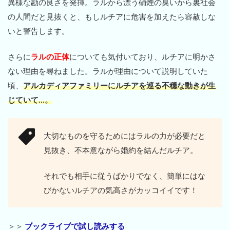
異様な勘の良さを発揮。ラルから漂う硝煙の臭いから裏社会
の人間だと見抜くと、もしルチアに危害を加えたら容赦しな
いと警告します。
さらに
ラルの正体
についても気付いており、ルチアに明かさ
ない理由を尋ねました。ラルが理由について説明していた
頃、
アルカディアファミリーにルチアを巡る不穏な動きが生
じていて…。
大切なものを守るためにはラルの力が必要だと
見抜き、不本意ながら婚約を結んだルチア。
それでも相手に従うばかりでなく、簡単にはな
びかないルチアの気高さがカッコイイです！
＞＞
ブックライブで試し読みする