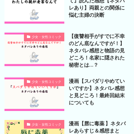
て』読んだ感想【ネタバ
レあり】両親との関係に
悩む主婦の決断
【復讐相手がすでに不幸
少女・女性コミック
のどん底なんですが！】
ネタバレ感想と物語の見
どころ！名家に隠された
秘密とは…？
漫画【スパダリやめてい
少女・女性コミック
いですか】ネタバレ感想
と見どころ！最終回結末
についても
漫画【唇に毒薬 】ネタバ
少女・女性コミック
レあらすじ＆感想まと