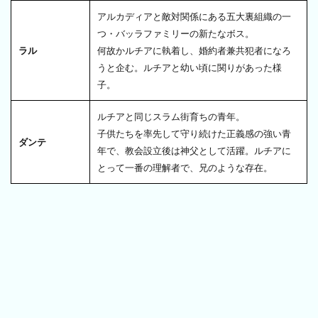
アルカディアと敵対関係にある五大裏組織の一
つ・バッラファミリーの新たなボス。
ラル
何故かルチアに執着し、婚約者兼共犯者になろ
うと企む。ルチアと幼い頃に関りがあった様
子。
ルチアと同じスラム街育ちの青年。
子供たちを率先して守り続けた正義感の強い青
ダンテ
年で、教会設立後は神父として活躍。ルチアに
とって一番の理解者で、兄のような存在。