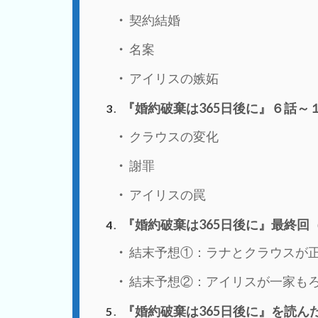
契約結婚
名案
アイリスの嫉妬
『婚約破棄は365日後に』６話～
3
クラウスの変化
謝罪
アイリスの罠
『婚約破棄は365日後に』最終回
4
結末予想①：ラナとクラウスが
結末予想②：アイリスが一家も
『婚約破棄は365日後に』を読ん
5