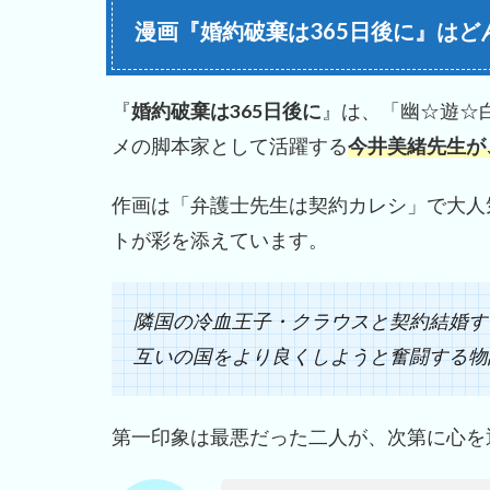
漫画『婚約破棄は365日後に』はど
『
婚約破棄は365日後に
』は、「幽☆遊☆白
メの脚本家として活躍する
今井美緒先生が
作画は「弁護士先生は契約カレシ」で大人
トが彩を添えています。
隣国の冷血王子・クラウスと契約結婚す
互いの国をより良くしようと奮闘する物
第一印象は最悪だった二人が、次第に心を