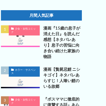
月間人気記事
漫画『15歳の息子が
少女・女性コミッ
ク
消えた日』を読んだ
感想【ネタバレあ
り】息子の苦悩に向
き合い続けた家族の
物語
漫画【贄屍忌鯉 ニシ
ホラー・サスペン
ス
キゴイ】ネタバレあ
らすじ！人喰い鯉の
いる故郷
『ボスママに徹底的
少女・女性コミッ
ク
に復讐する話』あら