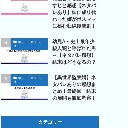
すじと感想【ネタバ
レあり】妹に成り代
わった姉がボスママ
に挑む壮絶復讐劇！
幼児A～史上最年少
ホラー・サスペン
ス
殺人犯と呼ばれた男
～【ネタバレ感想】
結末はどうなるの？
【異世界監禁婚】ネ
ホラー・サスペン
ス
タバレありの感想ま
とめ！最終回・結末
の展開も徹底考察！
カテゴリー