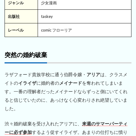
ジャンル
少女漫画
出版社
taskey
レーベル
comic フローリア
突然の婚約破棄
ラザフォード貴族学校に通う伯爵令嬢・
アリア
は、クラスメ
イトの
イライザ
に婚約者の
メイナード
を奪われてしまいま
す。一番の理解者だったメイナードならずっと側にいてくれ
ると信じていたのに、あっけなく心変わりされ絶望していま
した。
渋々婚約破棄を受け入れたアリアに、
来週のサマーパーティ
ーに必ず参加
するよう促すイライザ。あまりの仕打ちに憤り