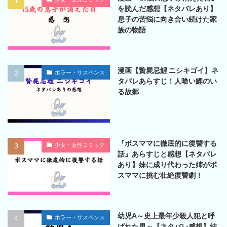
を読んだ感想【ネタバレあり】
息子の苦悩に向き合い続けた家
族の物語
漫画【贄屍忌鯉 ニシキゴイ】ネ
ホラー・サスペンス
タバレあらすじ！人喰い鯉のい
る故郷
『ボスママに徹底的に復讐する
少女・女性コミック
話』あらすじと感想【ネタバレ
あり】妹に成り代わった姉がボ
スママに挑む壮絶復讐劇！
幼児A～史上最年少殺人犯と呼
ホラー・サスペンス
ばれた男～【ネタバレ感想】結