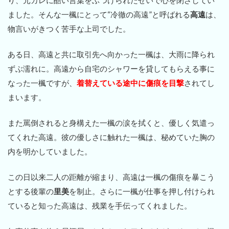
ました。そんな一楓にとって“冷徹の高遠”と呼ばれる
高遠
は、
物言いがきつく苦手な上司でした。
ある日、高遠と共に取引先へ向かった一楓は、大雨に降られ
ずぶ濡れに。高遠から自宅のシャワーを貸してもらえる事に
なった一楓ですが、
着替えている途中に傷痕を目撃
されてし
まいます。
また罵倒されると身構えた一楓の涙を拭くと、優しく気遣っ
てくれた高遠。彼の優しさに触れた一楓は、秘めていた胸の
内を明かしていました。
この日以来二人の距離が縮まり、高遠は一楓の傷痕を暴こう
とする後輩の
里美
を制止。さらに一楓が仕事を押し付けられ
ていると知った高遠は、残業を手伝ってくれました。