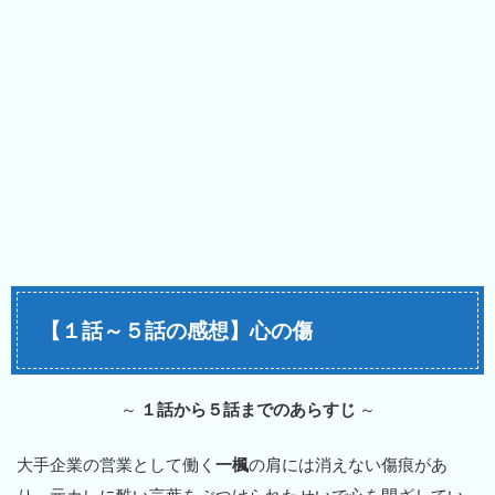
【１話～５話の感想】心の傷
～
１話から５話までのあらすじ
～
大手企業の営業として働く
一楓
の肩には消えない傷痕があ
り、元カレに酷い言葉をぶつけられたせいで心を閉ざしてい