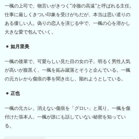
一楓の上司で、物言いがきつく“冷徹の高遠”と呼ばれる主任。
仕事に厳しくきつい印象を受けがちだが、本当は思い遣りの
ある優しい人。偽りの恋人を演じる中で、一楓の心を溶かし
大きな愛で包んでいく。
如月里美
一楓の後輩で、可愛らしい見た目の女の子。明るく男性人気
が高いが腹黒く、一楓を妬み蹴落とそうと企んでいる。一楓
の元カレから傷痕の事を聞き出し、陥れようとしている。
正也
一楓の元カレ。消えない傷痕を「グロい」と罵り、一楓を傷
付けた張本人。一楓が誰にも話していない秘密を知ってい
る。