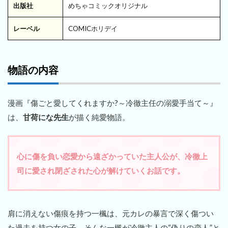
出版社
めちゃコミックオリジナル
レーベル
COMICホリデイ
物語の内容
漫画『傷ごと愛してくれますか?～冷徹主任の溺愛手当て～』
は、
甘荷にな先生
が描く純愛物語。
心に傷を負い恋愛から遠ざかっていた主人公が、冷徹上
司に愛され閉ざされた心が解けていくお話です。
肩に消えない傷痕を持つ一楓は、元カレの暴言で深く傷つい
た過去を持つ女の子。そんな一楓が冷徹主人の“偽りの恋人”と