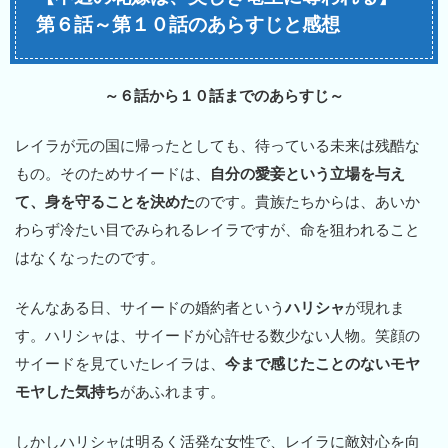
第６話～第１０話のあらすじと感想
～６話から１０話までのあらすじ～
レイラが元の国に帰ったとしても、待っている未来は残酷な
もの。そのためサイードは、
自分の愛妾という立場を与え
て、身を守ることを決めた
のです。貴族たちからは、あいか
わらず冷たい目でみられるレイラですが、命を狙われること
はなくなったのです。
そんなある日、サイードの婚約者という
ハリシャ
が現れま
す。ハリシャは、サイードが心許せる数少ない人物。笑顔の
サイードを見ていたレイラは、
今まで感じたことのないモヤ
モヤした気持ち
があふれます。
しかしハリシャは明るく活発な女性で、レイラに敵対心を向