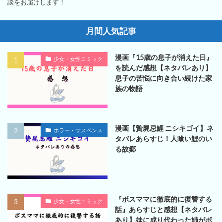
談をお届けします！
月間人気記事
漫画『15歳の息子が消えた日』
少女・女性コミック
を読んだ感想【ネタバレあり】
息子の苦悩に向き合い続けた家
族の物語
漫画【贄屍忌鯉 ニシキゴイ】ネ
ホラー・サスペンス
タバレあらすじ！人喰い鯉のい
る故郷
『ボスママに徹底的に復讐する
少女・女性コミック
話』あらすじと感想【ネタバレ
あり】妹に成り代わった姉がボ