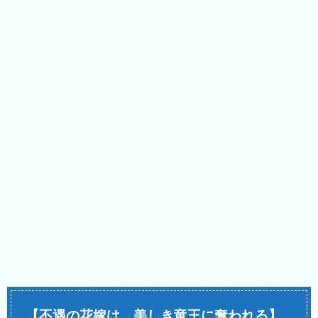
【不遇の花嫁は、美しき竜王に奪われる】