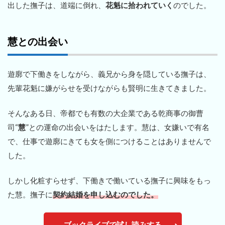
出した撫子は、道端に倒れ、
花魁に拾われていく
のでした。
慧との出会い
遊廓で下働きをしながら、義兄から身を隠している撫子は、
先輩花魁に嫌がらせを受けながらも賢明に生きてきました。
そんなある日、帝都でも有数の大企業である乾商事の御曹
司“
慧
”との運命の出会いをはたします。慧は、女嫌いで有名
で、仕事で遊廓にきても女を側につけることはありませんで
した。
しかし化粧すらせず、下働きで働いている撫子に興味をもっ
た慧。撫子に
契約結婚を申し込むのでした。
ブックライブで試し読みする