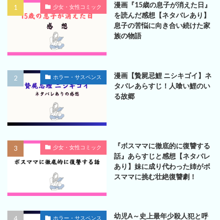
漫画『15歳の息子が消えた日』
少女・女性コミック
を読んだ感想【ネタバレあり】
息子の苦悩に向き合い続けた家
族の物語
漫画【贄屍忌鯉 ニシキゴイ】ネ
ホラー・サスペンス
タバレあらすじ！人喰い鯉のい
る故郷
『ボスママに徹底的に復讐する
少女・女性コミック
話』あらすじと感想【ネタバレ
あり】妹に成り代わった姉がボ
スママに挑む壮絶復讐劇！
幼児A～史上最年少殺人犯と呼
ホラー・サスペンス