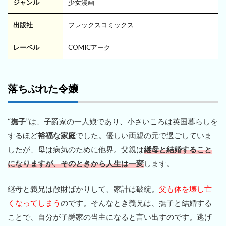
ジャンル
少女漫画
出版社
フレックスコミックス
レーベル
COMICアーク
落ちぶれた令嬢
“
撫子
”は、子爵家の一人娘であり、小さいころは英国暮らしを
するほど
裕福な家庭
でした。優しい両親の元で過ごしていま
したが、母は病気のために他界。父親は
継母と結婚すること
になりますが、そのときから人生は一変
します。
継母と義兄は散財ばかりして、家計は破綻。
父も体を壊し亡
くなってしまう
のです。そんなとき義兄は、撫子と結婚する
ことで、自分が子爵家の当主になると言い出すのです。逃げ