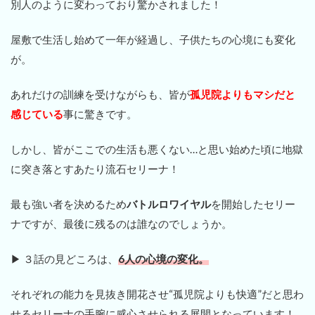
別人のように変わっており驚かされました！
屋敷で生活し始めて一年が経過し、子供たちの心境にも変化
が。
あれだけの訓練を受けながらも、皆が
孤児院よりもマシだと
感じている
事に驚きです。
しかし、皆がここでの生活も悪くない…と思い始めた頃に地獄
に突き落とすあたり流石セリーナ！
最も強い者を決めるため
バトルロワイヤル
を開始したセリー
ナですが、最後に残るのは誰なのでしょうか。
▶ ３話の見どころは、
6人の心境の変化。
それぞれの能力を見抜き開花させ“孤児院よりも快適”だと思わ
せるセリーナの手腕に感心させられる展開となっています！