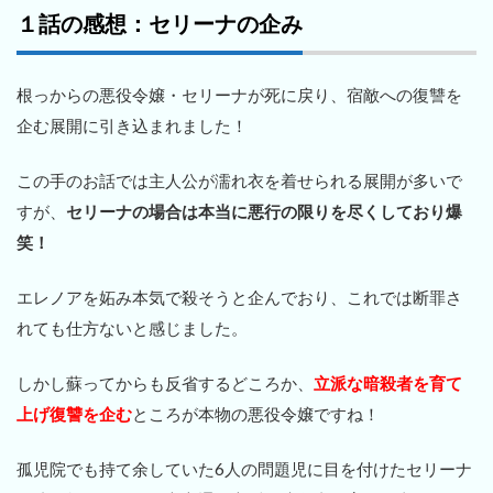
１話の感想：セリーナの企み
根っからの悪役令嬢・セリーナが死に戻り、宿敵への復讐を
企む展開に引き込まれました！
この手のお話では主人公が濡れ衣を着せられる展開が多いで
すが、
セリーナの場合は本当に悪行の限りを尽くしており爆
笑！
エレノアを妬み本気で殺そうと企んでおり、これでは断罪さ
れても仕方ないと感じました。
しかし蘇ってからも反省するどころか、
立派な暗殺者を育て
上げ復讐を企む
ところが本物の悪役令嬢ですね！
孤児院でも持て余していた6人の問題児に目を付けたセリーナ