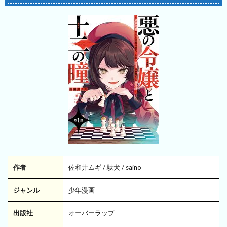
作者
佐和井ムギ / 駄犬 / saino
ジャンル
少年漫画
出版社
オーバーラップ