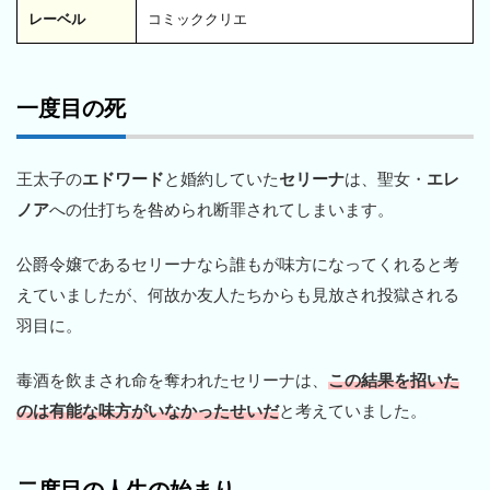
レーベル
コミッククリエ
一度目の死
王太子の
エドワード
と婚約していた
セリーナ
は、聖女・
エレ
ノア
への仕打ちを咎められ断罪されてしまいます。
公爵令嬢であるセリーナなら誰もが味方になってくれると考
えていましたが、何故か友人たちからも見放され投獄される
羽目に。
毒酒を飲まされ命を奪われたセリーナは、
この結果を招いた
のは有能な味方がいなかったせいだ
と考えていました。
二度目の人生の始まり