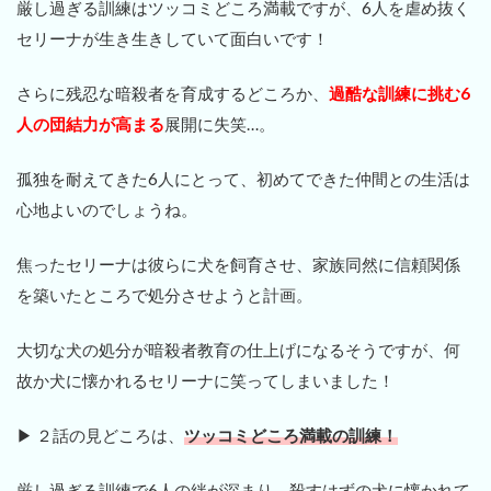
厳し過ぎる訓練はツッコミどころ満載ですが、6人を虐め抜く
セリーナが生き生きしていて面白いです！
さらに残忍な暗殺者を育成するどころか、
過酷な訓練に挑む6
人の団結力が高まる
展開に失笑…。
孤独を耐えてきた6人にとって、初めてできた仲間との生活は
心地よいのでしょうね。
焦ったセリーナは彼らに犬を飼育させ、家族同然に信頼関係
を築いたところで処分させようと計画。
大切な犬の処分が暗殺者教育の仕上げになるそうですが、何
故か犬に懐かれるセリーナに笑ってしまいました！
▶ ２話の見どころは、
ツッコミどころ満載の訓練！
厳し過ぎる訓練で6人の絆が深まり、殺すはずの犬に懐かれて