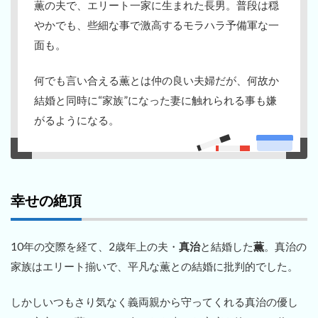
薫の夫で、エリート一家に生まれた長男。普段は穏
やかでも、些細な事で激高するモラハラ予備軍な一
面も。
何でも言い合える薫とは仲の良い夫婦だが、何故か
結婚と同時に“家族”になった妻に触れられる事も嫌
がるようになる。
幸せの絶頂
10年の交際を経て、2歳年上の夫・
真治
と結婚した
薫
。真治の
家族はエリート揃いで、平凡な薫との結婚に批判的でした。
しかしいつもさり気なく義両親から守ってくれる真治の優し