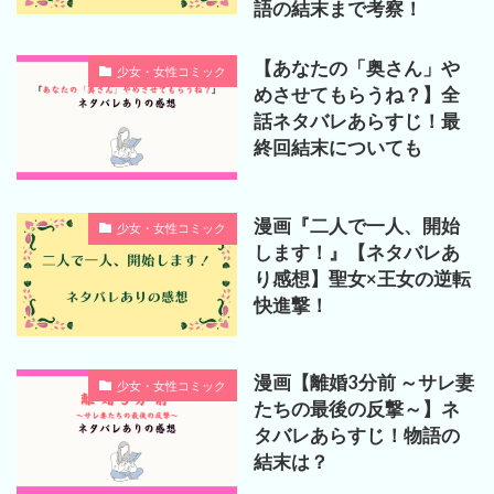
語の結末まで考察！
【あなたの「奥さん」や
少女・女性コミック
めさせてもらうね？】全
話ネタバレあらすじ！最
終回結末についても
漫画『二人で一人、開始
少女・女性コミック
します！』【ネタバレあ
り感想】聖女×王女の逆転
快進撃！
漫画【離婚3分前 ～サレ妻
少女・女性コミック
たちの最後の反撃～】ネ
タバレあらすじ！物語の
結末は？