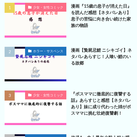
漫画『15歳の息子が消えた日』
少女・女性コミック
を読んだ感想【ネタバレあり】
息子の苦悩に向き合い続けた家
族の物語
漫画【贄屍忌鯉 ニシキゴイ】ネ
ホラー・サスペンス
タバレあらすじ！人喰い鯉のい
る故郷
『ボスママに徹底的に復讐する
少女・女性コミック
話』あらすじと感想【ネタバレ
あり】妹に成り代わった姉がボ
スママに挑む壮絶復讐劇！