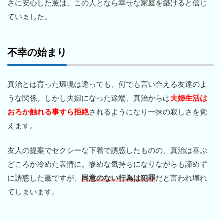
さに安心した薫は、この人となら幸せな家庭を築けると信じ
ていました。
不幸の始まり
真治とは育った環境は違っても、何でも言い合える友達のよ
うな関係。しかし夫婦になった途端、真治からは
夫婦生活は
おろか触れる事すら拒絶
されるようになり一抹の寂しさを覚
えます。
友人の提案でセクシーな下着で誘惑したものの、真治は喜ぶ
どころか冷めた表情に。惨めな気持ちになりながらも諦めず
に誘惑した薫ですが、
同意のない行為は犯罪
だと言われ壊れ
てしまいます。