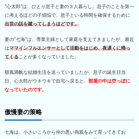
“心太郎”は、ひとり息子と妻の３人暮らし。息子のことを第一
に考えるほどの子煩悩で、息子といる時間を確保するために
出世の話を蹴ってしまうほどです。
妻の“七海”は、専業主婦として家庭を支えてきましたが、最近
は
ママインフルエンサーとして活動をはじめ、夜遅くに帰っ
てくる
ことが多くなっていました。
順風満帆な結婚生活を送っていましたが、息子の誕生日当
日、心太郎がウキウキで自宅へ戻ると、
部屋の中は空っぽに
なっていたのです。
傲慢妻の策略
七海は、小さいころから仲の悪い両親をみて育ってきてお