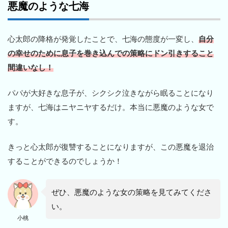
悪魔のような七海
心太郎の降格が発覚したことで、七海の態度が一変し、
自分
の幸せのために息子を巻き込んでの策略にドン引きすること
間違いなし！
パパが大好きな息子が、シクシク泣きながら眠ることになり
ますが、七海はニヤニヤするだけ。本当に悪魔のような女で
す。
きっと心太郎が復讐することになりますが、この悪魔を退治
することができるのでしょうか！
ぜひ、悪魔のような女の策略を見てみてくださ
い。
小桃