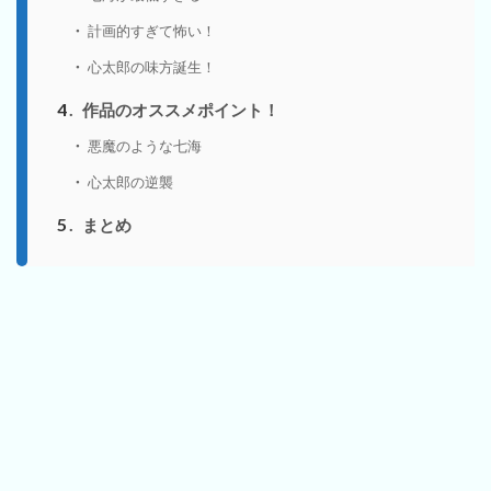
計画的すぎて怖い！
心太郎の味方誕生！
4
作品のオススメポイント！
悪魔のような七海
心太郎の逆襲
5
まとめ