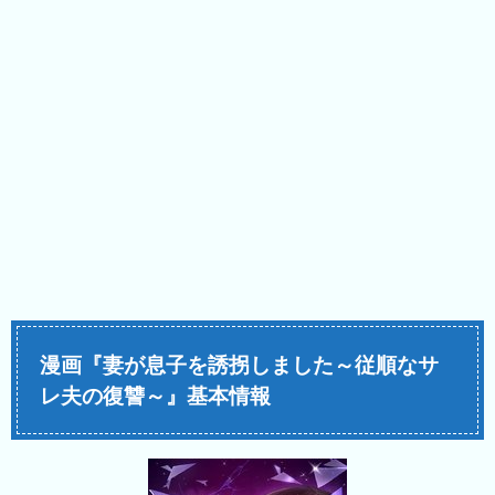
漫画『妻が息子を誘拐しました～従順なサ
レ夫の復讐～』基本情報