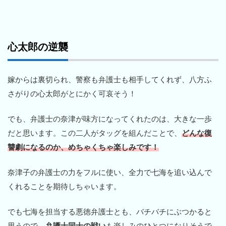
心太郎の逆襲
嫁からは裏切られ、警察も弁護士も相手してくれず、八方ふ
さがりの心太郎がとにかく可哀そう！
でも、弁護士の奈津が味方になってくれたのは、大きな一歩
だと思います。この二人がタッグを組んだことで、
どんな復
讐劇になるのか、めちゃくちゃ楽しみです！
奈津子の弁護士の力をフルに使い、全力で七海を追い込んで
くれることを期待しちゃいます。
でも七海を担当する悪徳弁護士とも、バチバチにぶつかると
思うので、
弁護士同士の戦い
も楽しみのひとつになりそうで