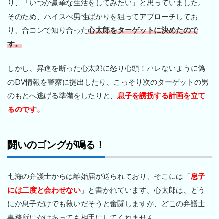
り、「いつか豪華な生活をしてみたい」と思っていました。
そのため、ハイスぺ男性ばかりを狙ってアプローチしてお
り、合コンで知り合った
心太郎をターゲットに決めたので
す。
しかし、昇進を断った心太郎に怒り心頭！バレないように偽
のDV情報を警察に提出したり、こっそり次のターゲットの男
のもとへ逃げる準備をしたりと、
息子を誘拐する計画を立て
るのです。
闘いのゴングが鳴る！
七海の弁護士からは離婚届が送られており、そこには「
息子
には二度と会わせない
」と書かれています。心太郎は、どう
にか息子だけでも救いだそうと奮闘しますが、どこの弁護士
事務所にかけあっても相手にしてくれません。