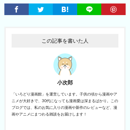
この記事を書いた人
小次郎
「いろどり漫画館」を運営しています。子供の頃から漫画やア
ニメが大好きで、30代になっても漫画愛は深まるばかり。この
ブログでは、私のお気に入りの漫画や新作のレビューなど、漫
画やアニメにまつわる雑談をお届けします！