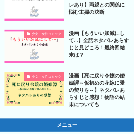
レあり】両親との関係に
悩む主婦の決断
漫画【もういい加減にし
少女・女性コミック
て…】全話ネタバレあらす
じと見どころ！最終回結
末は？
漫画【死に戻り令嬢の婚
少女・女性コミック
姻譚～仮初めの花嫁に愛
の契りを～】ネタバレあ
らすじと感想！物語の結
末についても
メニュー