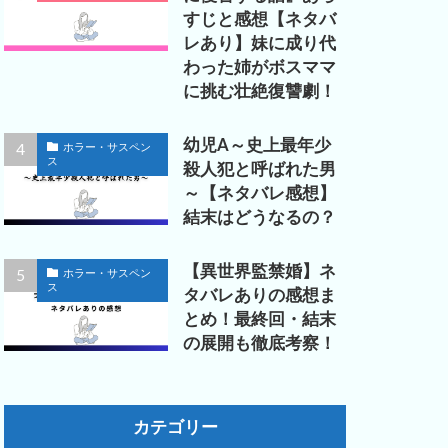
すじと感想【ネタバ
レあり】妹に成り代
わった姉がボスママ
に挑む壮絶復讐劇！
幼児A～史上最年少
ホラー・サスペン
ス
殺人犯と呼ばれた男
～【ネタバレ感想】
結末はどうなるの？
【異世界監禁婚】ネ
ホラー・サスペン
ス
タバレありの感想ま
とめ！最終回・結末
の展開も徹底考察！
カテゴリー