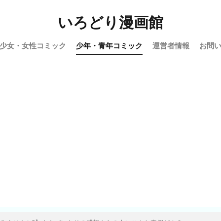
いろどり漫画館
少女・女性コミック
少年・青年コミック
運営者情報
お問