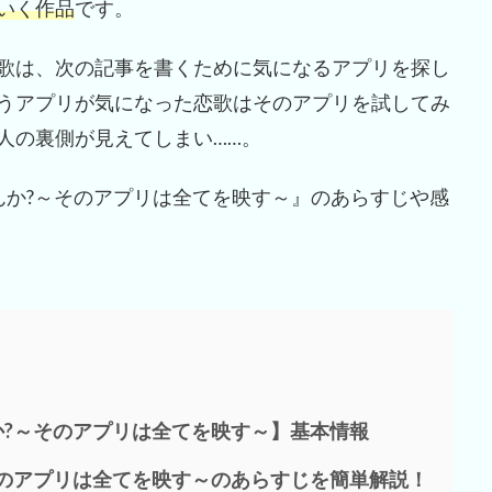
いく作品
です。
歌は、次の記事を書くために気になるアプリを探し
うアプリが気になった恋歌はそのアプリを試してみ
人の裏側が見えてしまい……。
んか?～そのアプリは全てを映す～』のあらすじや感
か?～そのアプリは全てを映す～】基本情報
そのアプリは全てを映す～のあらすじを簡単解説！