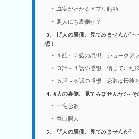
真実がわかるアプリ起動
照人にも裏側が？
【#人の裏側、見てみませんか?
3
想！
１話～２話の感想：ジョークア
３話～４話の感想：信じていた
５話～６話の感想：恋歌は最後
#人の裏側、見てみませんか?～
4
三宅恋歌
青山照人
『#人の裏側、見てみませんか?
5