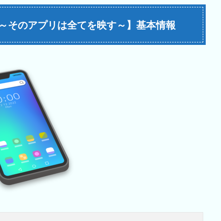
?～そのアプリは全てを映す～】基本情報