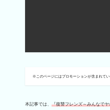
※このページにはプロモーションが含まれてい
本記事では、
『復讐フレンズ～みんなでヤ