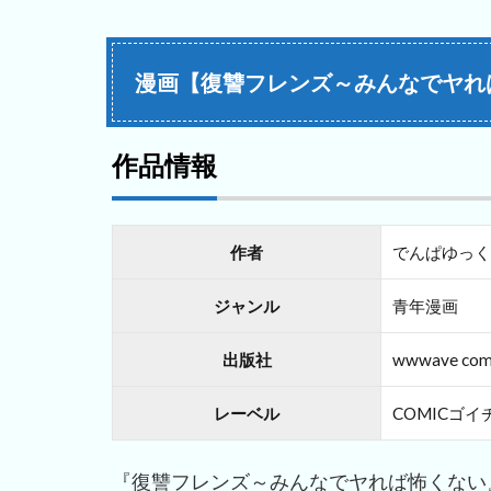
漫画【復讐フレンズ～みんなでヤれ
作品情報
作者
でんぱゆっく
ジャンル
青年漫画
出版社
wwwave com
レーベル
COMICゴイ
『復讐フレンズ～みんなでヤれば怖くない