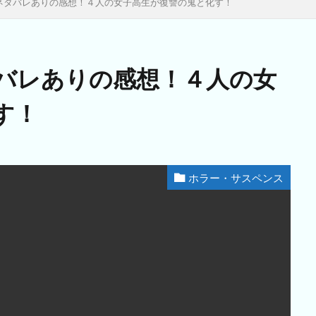
ネタバレありの感想！４人の女子高生が復讐の鬼と化す！
バレありの感想！４人の女
す！
ホラー・サスペンス