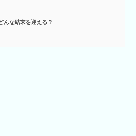
どんな結末を迎える？