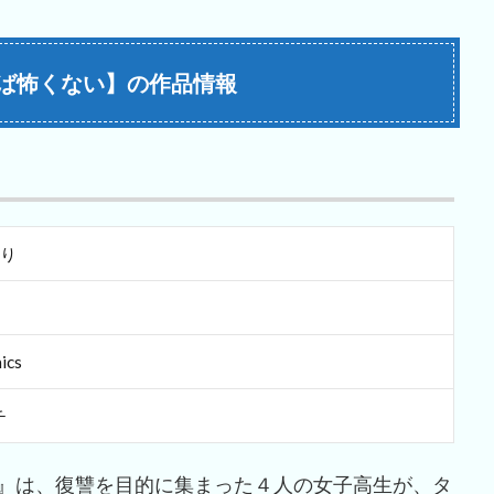
ば怖くない】の作品情報
り
ics
チ
』は、復讐を目的に集まった４人の女子高生が、タ