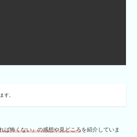
ます。
れば怖くない』の感想や見どころ
を紹介していま