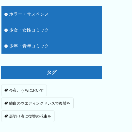
ホラー・サスペンス
少女・女性コミック
少年・青年コミック
タグ
今夜、うちにおいで
純白のウエディングドレスで復讐を
裏切り者に復讐の花束を