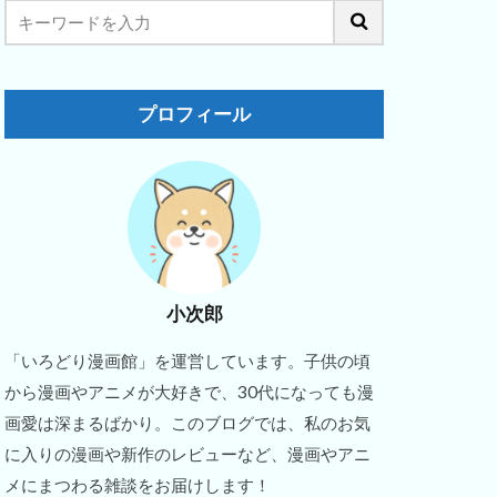
プロフィール
小次郎
「いろどり漫画館」を運営しています。子供の頃
から漫画やアニメが大好きで、30代になっても漫
画愛は深まるばかり。このブログでは、私のお気
に入りの漫画や新作のレビューなど、漫画やアニ
メにまつわる雑談をお届けします！