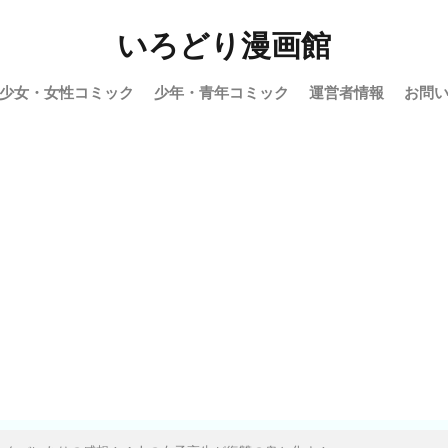
いろどり漫画館
少女・女性コミック
少年・青年コミック
運営者情報
お問