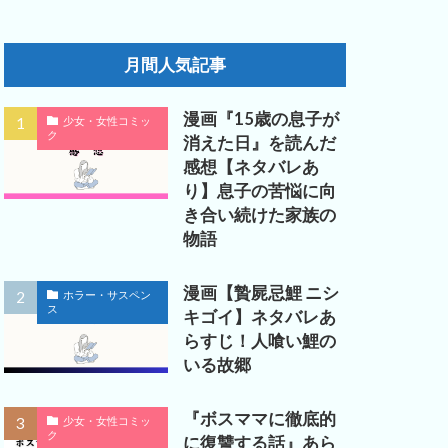
月間人気記事
漫画『15歳の息子が
少女・女性コミッ
ク
消えた日』を読んだ
感想【ネタバレあ
り】息子の苦悩に向
き合い続けた家族の
物語
漫画【贄屍忌鯉 ニシ
ホラー・サスペン
ス
キゴイ】ネタバレあ
らすじ！人喰い鯉の
いる故郷
『ボスママに徹底的
少女・女性コミッ
ク
に復讐する話』あら