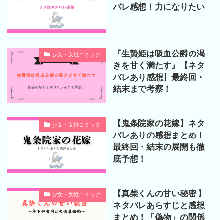
バレ感想！力になりたい
『生贄姫は吸血公爵の渇
少女・女性コミック
きを甘く満たす』【ネタ
バレあり感想】最終回・
結末まで考察！
【鬼条院家の花嫁】ネタ
少女・女性コミック
バレありの感想まとめ！
最終回・結末の展開も徹
底予想！
【真柴くんの甘い秘密 】
少女・女性コミック
ネタバレあらすじと感想
まとめ！「偽物」の関係