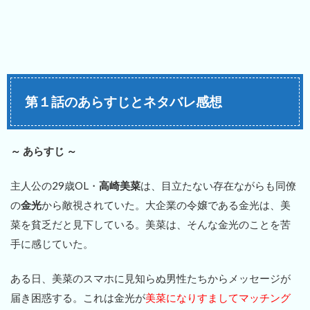
第１話のあらすじとネタバレ感想
～ あらすじ ～
主人公の29歳OL・
高崎美菜
は、目立たない存在ながらも同僚
の
金光
から敵視されていた。大企業の令嬢である金光は、美
菜を貧乏だと見下している。美菜は、そんな金光のことを苦
手に感じていた。
ある日、美菜のスマホに見知らぬ男性たちからメッセージが
届き困惑する。これは金光が
美菜になりすましてマッチング