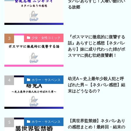
タバレあらすじ！人喰い鯉のい
る故郷
『ボスママに徹底的に復讐する
少女・女性コミック
話』あらすじと感想【ネタバレ
あり】妹に成り代わった姉がボ
スママに挑む壮絶復讐劇！
幼児A～史上最年少殺人犯と呼
ホラー・サスペンス
ばれた男～【ネタバレ感想】結
末はどうなるの？
【異世界監禁婚】ネタバレあり
ホラー・サスペンス
の感想まとめ！最終回・結末の