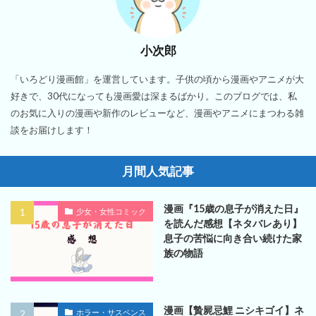
小次郎
「いろどり漫画館」を運営しています。子供の頃から漫画やアニメが大
好きで、30代になっても漫画愛は深まるばかり。このブログでは、私
のお気に入りの漫画や新作のレビューなど、漫画やアニメにまつわる雑
談をお届けします！
月間人気記事
漫画『15歳の息子が消えた日』
少女・女性コミック
を読んだ感想【ネタバレあり】
息子の苦悩に向き合い続けた家
族の物語
漫画【贄屍忌鯉 ニシキゴイ】ネ
ホラー・サスペンス