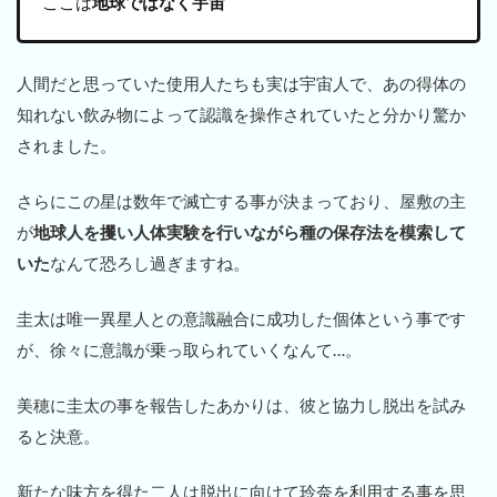
ここは
地球ではなく宇宙
人間だと思っていた使用人たちも実は宇宙人で、あの得体の
知れない飲み物によって認識を操作されていたと分かり驚か
されました。
さらにこの星は数年で滅亡する事が決まっており、屋敷の主
が
地球人を攫い人体実験を行いながら種の保存法を模索して
いた
なんて恐ろし過ぎますね。
圭太は唯一異星人との意識融合に成功した個体という事です
が、徐々に意識が乗っ取られていくなんて…。
美穂に圭太の事を報告したあかりは、彼と協力し脱出を試み
ると決意。
新たな味方を得た二人は脱出に向けて玲奈を利用する事を思