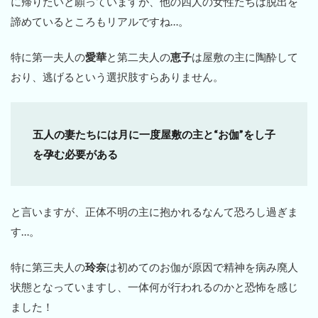
に帰りたいと願っていますが、他の四人の女性たちは脱出を
諦めているところもリアルですね…。
特に第一夫人の
愛華
と第二夫人の
恵子
は屋敷の主に陶酔して
おり、逃げるという選択肢すらありません。
五人の妻たちには月に一度屋敷の主と“お伽”をし子
を孕む必要がある
と言いますが、正体不明の主に抱かれるなんて恐ろし過ぎま
す…。
特に第三夫人の
玲奈
は初めてのお伽が原因で精神を病み廃人
状態となっていますし、一体何が行われるのかと恐怖を感じ
ました！