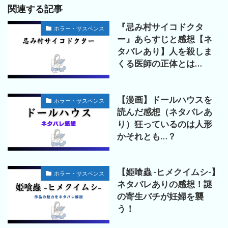
関連する記事
『忌み村サイコドクタ
ホラー・サスペンス
ー』あらすじと感想【ネ
タバレあり】人を殺しま
くる医師の正体とは…
【漫画】ドールハウスを
ホラー・サスペンス
読んだ感想（ネタバレあ
り）狂っているのは人形
かそれとも…？
【姫喰蟲 -ヒメクイムシ-】
ホラー・サスペンス
ネタバレありの感想！謎
の寄生バチが妊婦を襲
う！