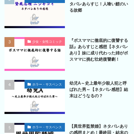
タバレあらすじ！人喰い鯉のい
る故郷
『ボスママに徹底的に復讐する
少女・女性コミック
話』あらすじと感想【ネタバレ
あり】妹に成り代わった姉がボ
スママに挑む壮絶復讐劇！
幼児A～史上最年少殺人犯と呼
ホラー・サスペンス
ばれた男～【ネタバレ感想】結
末はどうなるの？
【異世界監禁婚】ネタバレあり
ホラー・サスペンス
の感想まとめ！最終回・結末の